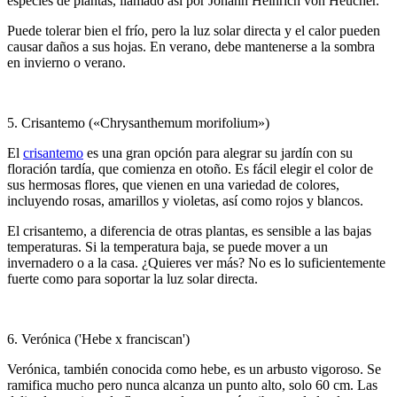
especies de plantas, llamado así por Johann Heinrich von Heucher.
Puede tolerar bien el frío, pero la luz solar directa y el calor pueden
causar daños a sus hojas. En verano, debe mantenerse a la sombra
en invierno o verano.
5. Crisantemo («Chrysanthemum morifolium»)
El
crisantemo
es una gran opción para alegrar su jardín con su
floración tardía, que comienza en otoño. Es fácil elegir el color de
sus hermosas flores, que vienen en una variedad de colores,
incluyendo rosas, amarillos y violetas, así como rojos y blancos.
El crisantemo, a diferencia de otras plantas, es sensible a las bajas
temperaturas. Si la temperatura baja, se puede mover a un
invernadero o a la casa. ¿Quieres ver más? No es lo suficientemente
fuerte como para soportar la luz solar directa.
6. Verónica ('Hebe x franciscan')
Verónica, también conocida como hebe, es un arbusto vigoroso. Se
ramifica mucho pero nunca alcanza un punto alto, solo 60 cm. Las