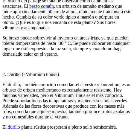
El diseño del paisaje se trata de observar cómo cambian las
estaciones. El
brezo común
, un arbusto de tamaño mediano que
mide aproximadamente 50 cm de altura, rápidamente traicionará este
hecho. Cambia de su color verde típico a marrón o púrpura en
otoño. ¿Qué es lo que nos encanta de esta planta? Sus flores
vibrantes y acampanadas.
Su brezo puede sobrevivir al invierno en áreas frías, ya que pueden
tolerar temperaturas de hasta -30 ° C. Se puede colocar en cualquier
lugar que esté expuesto a la luz solar, siempre y cuando no haga
demasiado calor en el verano.
2. Durillo («Viburnum tinus»)
El durillo, también conocido como laurel silvestre y laurentino, es un
arbusto de origen mediterráneo extremadamente resistente. Hay
muchas variedades, pero el Viburnum Tinus es el más conocido.
Puede soportar todas las temperaturas y mantener sus hojas verdes.
Además de las flores decorativas que produce con los meses más
fríos, como la que aquí se muestra, también produce frutos azulados
y no comestibles durante el verano.
El
durillo
planta rústica prosperará a pleno sol o semisombra.