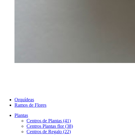
Orquídeas
Ramos de Flores
Plantas
Centros de Plantas (41)
Centros Plantas flor (38)
Centros de Regalo (22)