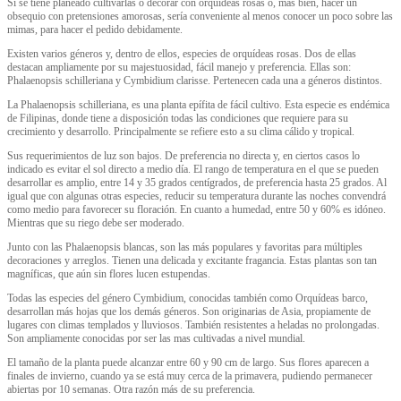
Si se tiene planeado cultivarlas o decorar con orquídeas rosas o, más bien, hacer un
obsequio con pretensiones amorosas, sería conveniente al menos conocer un poco sobre las
mimas, para hacer el pedido debidamente.
Existen varios géneros y, dentro de ellos, especies de orquídeas rosas. Dos de ellas
destacan ampliamente por su majestuosidad, fácil manejo y preferencia. Ellas son:
Phalaenopsis schilleriana y Cymbidium clarisse. Pertenecen cada una a géneros distintos.
La Phalaenopsis schilleriana, es una planta epífita de fácil cultivo. Esta especie es endémica
de Filipinas, donde tiene a disposición todas las condiciones que requiere para su
crecimiento y desarrollo. Principalmente se refiere esto a su clima cálido y tropical.
Sus requerimientos de luz son bajos. De preferencia no directa y, en ciertos casos lo
indicado es evitar el sol directo a medio día. El rango de temperatura en el que se pueden
desarrollar es amplio, entre 14 y 35 grados centígrados, de preferencia hasta 25 grados. Al
igual que con algunas otras especies, reducir su temperatura durante las noches convendrá
como medio para favorecer su floración. En cuanto a humedad, entre 50 y 60% es idóneo.
Mientras que su riego debe ser moderado.
Junto con las Phalaenopsis blancas, son las más populares y favoritas para múltiples
decoraciones y arreglos. Tienen una delicada y excitante fragancia. Estas plantas son tan
magníficas, que aún sin flores lucen estupendas.
Todas las especies del género Cymbidium, conocidas también como Orquídeas barco,
desarrollan más hojas que los demás géneros. Son originarias de Asia, propiamente de
lugares con climas templados y lluviosos. También resistentes a heladas no prolongadas.
Son ampliamente conocidas por ser las mas cultivadas a nivel mundial.
El tamaño de la planta puede alcanzar entre 60 y 90 cm de largo. Sus flores aparecen a
finales de invierno, cuando ya se está muy cerca de la primavera, pudiendo permanecer
abiertas por 10 semanas. Otra razón más de su preferencia.