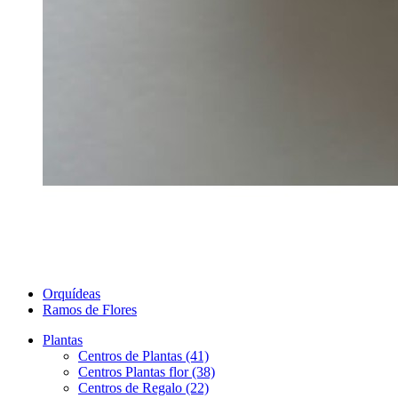
Orquídeas
Ramos de Flores
Plantas
Centros de Plantas (41)
Centros Plantas flor (38)
Centros de Regalo (22)