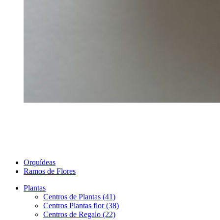
Orquídeas
Ramos de Flores
Plantas
Centros de Plantas (41)
Centros Plantas flor (38)
Centros de Regalo (22)