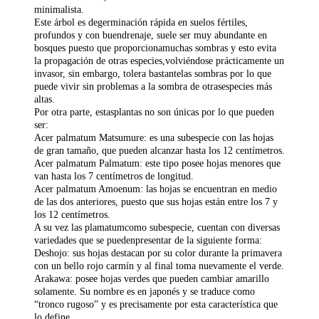
minimalista.
Este árbol es degerminación rápida en suelos fértiles,
profundos y con buendrenaje, suele ser muy abundante en
bosques puesto que proporcionamuchas sombras y esto evita
la propagación de otras especies,volviéndose prácticamente un
invasor, sin embargo, tolera bastantelas sombras por lo que
puede vivir sin problemas a la sombra de otrasespecies más
altas.
Por otra parte, estasplantas no son únicas por lo que pueden
ser:
Acer palmatum Matsumure
: es una subespecie con las hojas
de gran tamaño, que pueden alcanzar hasta los 12 centímetros.
Acer palmatum Palmatum:
este tipo posee hojas menores que
van hasta los 7 centímetros de longitud.
Acer palmatum Amoenum
: las hojas se encuentran en medio
de las dos anteriores, puesto que sus hojas están entre los 7 y
los 12 centímetros.
A su vez las plamatumcomo subespecie, cuentan con diversas
variedades que se puedenpresentar de la siguiente forma:
Deshojo
: sus hojas destacan por su color durante la primavera
con un bello rojo carmín y al final toma nuevamente el verde.
Arakawa:
posee hojas verdes que pueden cambiar amarillo
solamente. Su nombre es en japonés y se traduce como
“tronco rugoso” y es precisamente por esta característica que
lo define.