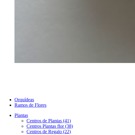
Orquídeas
Ramos de Flores
Plantas
Centros de Plantas (41)
Centros Plantas flor (38)
Centros de Regalo (22)