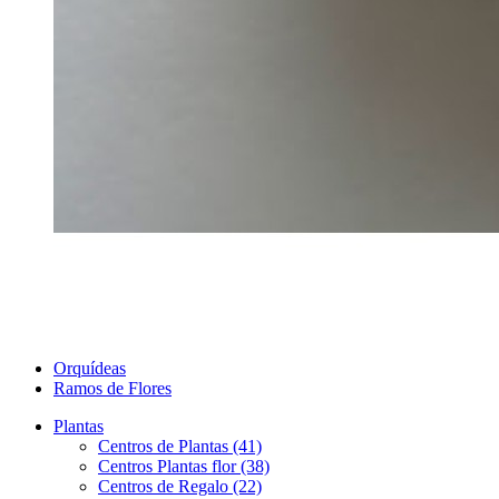
Orquídeas
Ramos de Flores
Plantas
Centros de Plantas (41)
Centros Plantas flor (38)
Centros de Regalo (22)