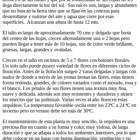
llega directamente la luz del sol. Sus raíces son, largas y abundantes
que no buscan la tierra sino que se fijan en las cortezas para
desarrollarse y nutrirse del aire y agua que corre por esas
superficies. Alcanzan una altura de hasta 12 mts.
El tallo es largo de aproximadamente 70 cms y delgado que brota
del centro de las hojas, crecen alternadamente una o 2 hojas pero
pueden llegar a tener más de 10 hojas, son de color verde brillante,
gruesas, largas, grandes y ovaladas.
Crecen en el tallo en racimos de 5 a 7 flores con botones florales.
Un solo tallo puede poseer variedad de flores en diferentes ciclos de
floración. Antes de la floración surgen 2 varas delgadas y largas con
nudos de donde a través de las yemas brotan las flores, estas tienen
forma redonda, grandes, de colores variados como el morado, rosa y
el blanco. Los pétalos de sus flores tienen una textura muy fina,
suave y delicada, además son muy resistentes y duraderas y atraen
los insectos que las polinizan. Varias veces al año florecen estas
orquídeas. La temperatura favorable oscila entre los 23ªC a 24 ªC en
invierno pero en verano debe ser más de 30ªC.
El mantenimiento de esta planta es muy sencillo, la orquídea es una
preciosa flor en cuanto a su forma y color, muy vistosa, de larga
duración y que se adapta a todos los ambientes interiores, por lo que
debe colocar en un lugar con buena iluminación, ventilación y en