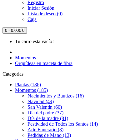
Registro
Iniciar Sesión
Lista de deseo (0)
Caja
0 - 0.00€
0
Tu carro esta vacío!
Momentos
Orquídeas en maceta de fibra
Categorias
Plantas (186)
Momentos (185)
Nacimientos y Bautizos (16)
Navidad (49)
San Valentín (60)
Día del padre (37)
Día de la madre (81)
Festividad de Todos los Santos (14)
Arte Funerario (8)
Pedidas de Mano (13)