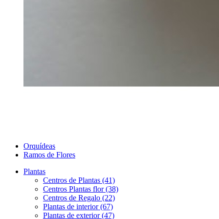
Orquídeas
Ramos de Flores
Plantas
Centros de Plantas (41)
Centros Plantas flor (38)
Centros de Regalo (22)
Plantas de interior (67)
Plantas de exterior (47)