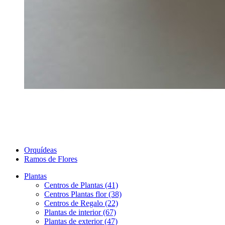
Orquídeas
Ramos de Flores
Plantas
Centros de Plantas (41)
Centros Plantas flor (38)
Centros de Regalo (22)
Plantas de interior (67)
Plantas de exterior (47)