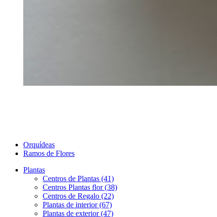
Orquídeas
Ramos de Flores
Plantas
Centros de Plantas (41)
Centros Plantas flor (38)
Centros de Regalo (22)
Plantas de interior (67)
Plantas de exterior (47)