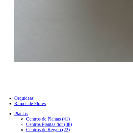
Orquídeas
Ramos de Flores
Plantas
Centros de Plantas (41)
Centros Plantas flor (38)
Centros de Regalo (22)