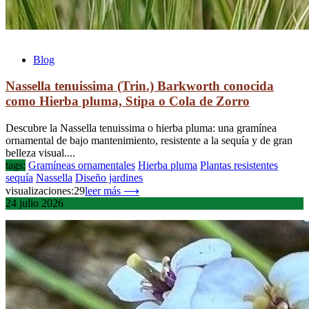
Blog
Nassella tenuissima (Trin.) Barkworth conocida
como Hierba pluma, Stipa o Cola de Zorro
Descubre la Nassella tenuissima o hierba pluma: una gramínea
ornamental de bajo mantenimiento, resistente a la sequía y de gran
belleza visual....
tags:
Gramíneas ornamentales
Hierba pluma
Plantas resistentes
sequía
Nassella
Diseño jardines
visualizaciones:29
leer más ⟶
24
julio
2026