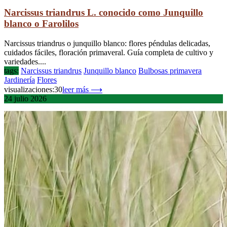
Narcissus triandrus L. conocido como Junquillo
blanco o Farolilos
Narcissus triandrus o junquillo blanco: flores péndulas delicadas,
cuidados fáciles, floración primaveral. Guía completa de cultivo y
variedades....
tags:
Narcissus triandrus
Junquillo blanco
Bulbosas primavera
Jardinería
Flores
visualizaciones:30
leer más ⟶
24
julio
2026