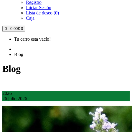
Registro
Iniciar Sesión
Lista de deseo (0)
Caja
0 - 0.00€
0
Tu carro esta vacío!
Blog
Blog
2026
26
julio
2026