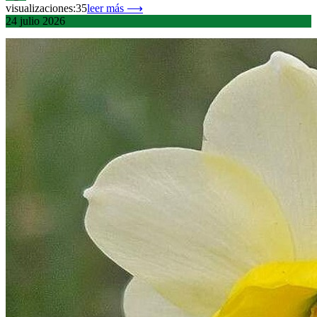
visualizaciones:35
leer más ⟶
24
julio
2026