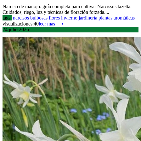
Narciso de manojo: guía completa para cultivar Narcissus tazetta.
Cuidados, riego, luz y técnicas de floración forzada....
tags:
narcisos
bulbosas
flores invierno
jardinería
plantas aromáticas
visualizaciones:40
leer más ⟶
24
julio
2026