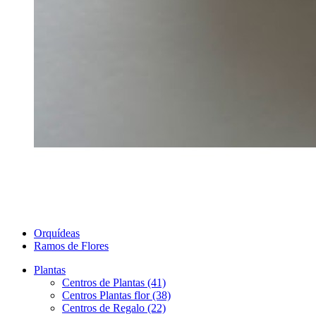
Orquídeas
Ramos de Flores
Plantas
Centros de Plantas (41)
Centros Plantas flor (38)
Centros de Regalo (22)