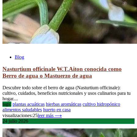
Blog
Nasturtium officinale W.T.Aiton conocida como
Berro de agua o Mastuerzo de agua
Descubre todo sobre el berro de agua (Nasturtium officinale):
cultivo, cuidados, beneficios nutricionales y usos culinarios para tu
hogar....
tags:
plantas acuáticas
hierbas aromáticas
cultivo hidropónico
alimentos saludables
huerto en casa
visualizaciones:25
leer más ⟶
24
julio
2026