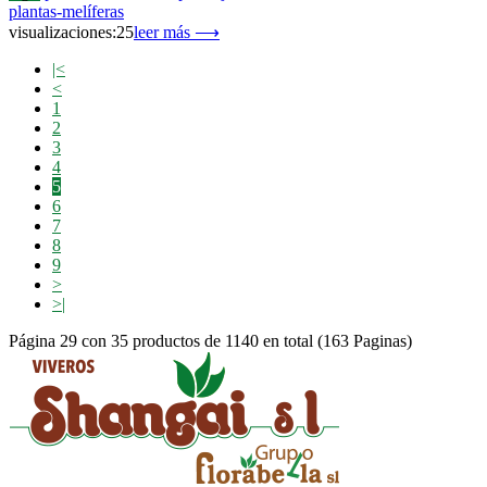
plantas-melíferas
visualizaciones:25
leer más ⟶
|<
<
1
2
3
4
5
6
7
8
9
>
>|
Página 29 con 35 productos de 1140 en total (163 Paginas)