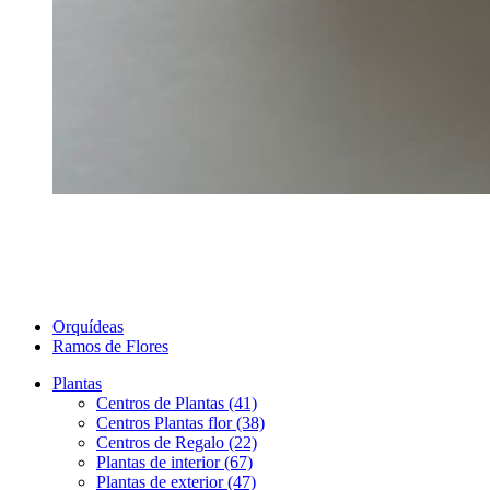
Orquídeas
Ramos de Flores
Plantas
Centros de Plantas (41)
Centros Plantas flor (38)
Centros de Regalo (22)
Plantas de interior (67)
Plantas de exterior (47)