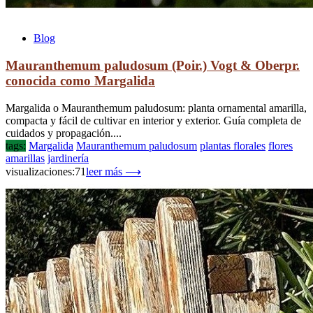
Blog
Mauranthemum paludosum (Poir.) Vogt & Oberpr.
conocida como Margalida
Margalida o Mauranthemum paludosum: planta ornamental amarilla,
compacta y fácil de cultivar en interior y exterior. Guía completa de
cuidados y propagación....
tags:
Margalida
Mauranthemum paludosum
plantas florales
flores
amarillas
jardinería
visualizaciones:71
leer más ⟶