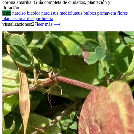
corona amarilla. Guía completa de cuidados, plantación y
floración....
tags:
narciso bicolor
narcissus medioluteus
bulbos primavera
flores
blancas amarillas
jardinería
visualizaciones:27
leer más ⟶