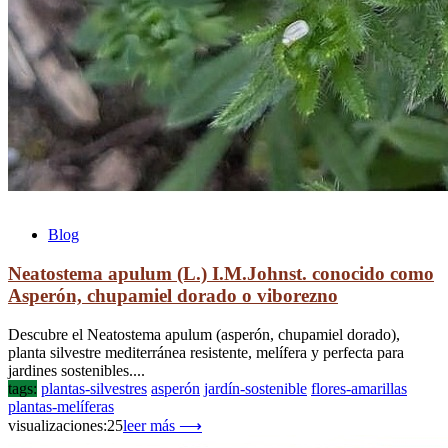
Blog
Neatostema apulum (L.) I.M.Johnst. conocido como
Asperón, chupamiel dorado o viborezno
Descubre el Neatostema apulum (asperón, chupamiel dorado),
planta silvestre mediterránea resistente, melífera y perfecta para
jardines sostenibles....
tags:
plantas-silvestres
asperón
jardín-sostenible
flores-amarillas
plantas-melíferas
visualizaciones:25
leer más ⟶