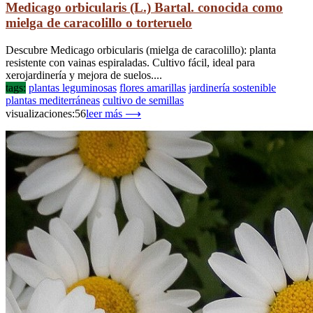
Medicago orbicularis (L.) Bartal. conocida como
mielga de caracolillo o torteruelo
Descubre Medicago orbicularis (mielga de caracolillo): planta
resistente con vainas espiraladas. Cultivo fácil, ideal para
xerojardinería y mejora de suelos....
tags:
plantas leguminosas
flores amarillas
jardinería sostenible
plantas mediterráneas
cultivo de semillas
visualizaciones:56
leer más ⟶