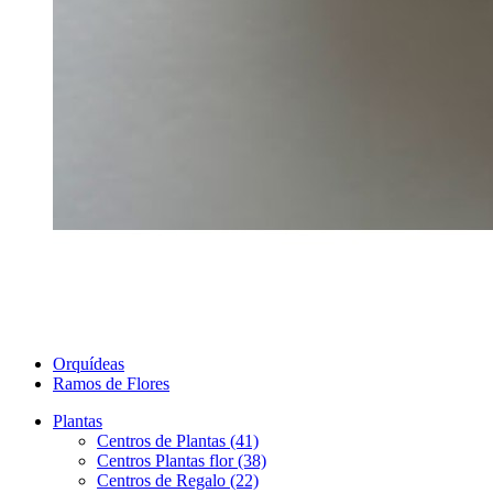
Orquídeas
Ramos de Flores
Plantas
Centros de Plantas (41)
Centros Plantas flor (38)
Centros de Regalo (22)