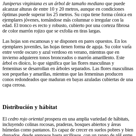
Juniperus virginiana es un árbol de tamaño mediano
que puede
alcanzar alturas de entre 10 y 20 metros, aunque en condiciones
óptimas puede superar los 25 metros. Su copa tiene forma cónica en
ejemplares jóvenes, tornándose más columnar o irregular con la
edad. El tronco es recto y robusto, cubierto por una corteza fibrosa
de color marrón rojizo que se exfolia en tiras largas.
Las hojas son escamosas y se disponen en pares opuestos. En los
ejemplares juveniles, las hojas tienen forma de aguja. Su color varía
entre verde oscuro y azul verdoso en verano, mientras que en
invierno adquieren tonos bronceados o marrón amarillento. Este
árbol es dioico, lo que significa que las flores masculinas y
femeninas se desarrollan en árboles separados. Las flores masculinas
son pequeñas y amarillas, mientras que las femeninas producen
conos redondeados que maduran en bayas azuladas cubiertas de una
capa cerosa.
Distribución y hábitat
El
cedro rojo oriental
prospera en una amplia variedad de hábitats,
incluyendo colinas rocosas, praderas, bosques abiertos y áreas
húmedas como pantanos. Es capaz de crecer en suelos pobres y bien
drenados, desde arenosos hasta arcillosos, con un rango de pH entre