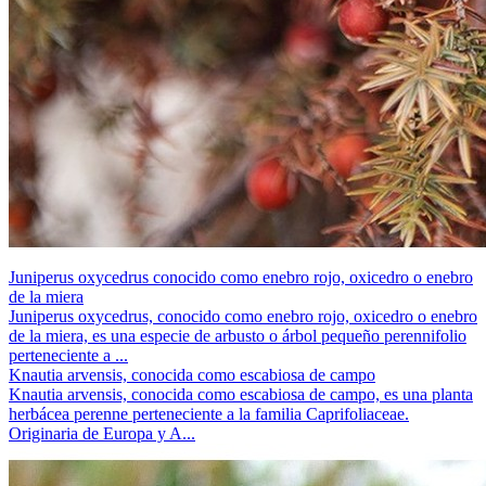
Juniperus oxycedrus conocido como enebro rojo, oxicedro o enebro
de la miera
Juniperus oxycedrus, conocido como enebro rojo, oxicedro o enebro
de la miera, es una especie de arbusto o árbol pequeño perennifolio
perteneciente a ...
Knautia arvensis, conocida como escabiosa de campo
Knautia arvensis, conocida como escabiosa de campo, es una planta
herbácea perenne perteneciente a la familia Caprifoliaceae.
Originaria de Europa y A...