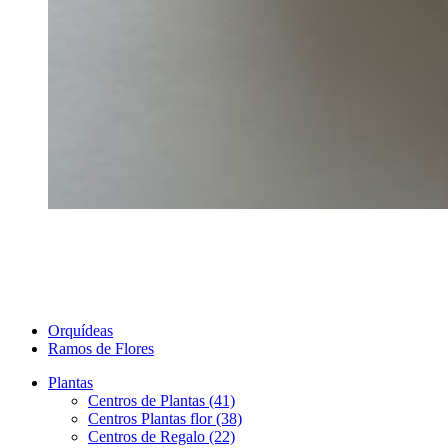
Orquídeas
Ramos de Flores
Plantas
Centros de Plantas (41)
Centros Plantas flor (38)
Centros de Regalo (22)