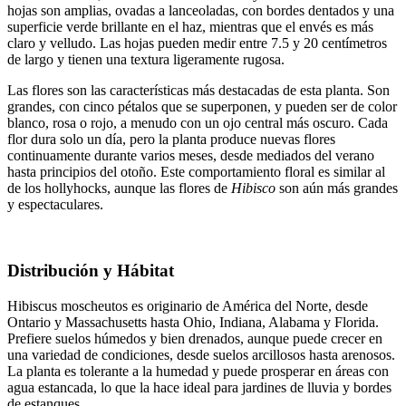
hojas son amplias, ovadas a lanceoladas, con bordes dentados y una
superficie verde brillante en el haz, mientras que el envés es más
claro y velludo. Las hojas pueden medir entre 7.5 y 20 centímetros
de largo y tienen una textura ligeramente rugosa.
Las flores son las características más destacadas de esta planta. Son
grandes, con cinco pétalos que se superponen, y pueden ser de color
blanco, rosa o rojo, a menudo con un ojo central más oscuro. Cada
flor dura solo un día, pero la planta produce nuevas flores
continuamente durante varios meses, desde mediados del verano
hasta principios del otoño. Este comportamiento floral es similar al
de los hollyhocks, aunque las flores de
Hibisco
son aún más grandes
y espectaculares.
Distribución y Hábitat
Hibiscus moscheutos es originario de América del Norte, desde
Ontario y Massachusetts hasta Ohio, Indiana, Alabama y Florida.
Prefiere suelos húmedos y bien drenados, aunque puede crecer en
una variedad de condiciones, desde suelos arcillosos hasta arenosos.
La planta es tolerante a la humedad y puede prosperar en áreas con
agua estancada, lo que la hace ideal para jardines de lluvia y bordes
de estanques.