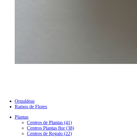
Orquídeas
Ramos de Flores
Plantas
Centros de Plantas (41)
Centros Plantas flor (38)
Centros de Regalo (22)