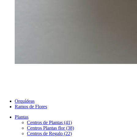
Orquídeas
Ramos de Flores
Plantas
Centros de Plantas (41)
Centros Plantas flor (38)
Centros de Regalo (22)