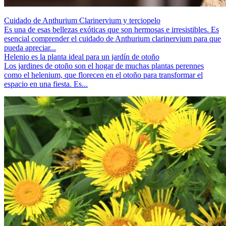
Cuidado de Anthurium Clarinervium y terciopelo
Es una de esas bellezas exóticas que son hermosas e irresistibles. Es
esencial comprender el cuidado de Anthurium clarinervium para que
pueda apreciar...
Helenio es la planta ideal para un jardín de otoño
Los jardines de otoño son el hogar de muchas plantas perennes
como el helenium, que florecen en el otoño para transformar el
espacio en una fiesta. Es...