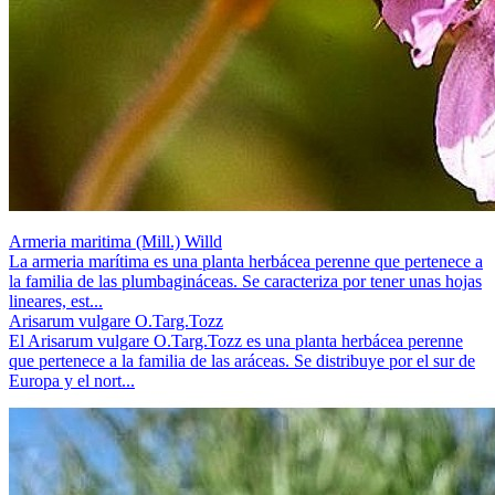
Armeria maritima (Mill.) Willd
La armeria marítima es una planta herbácea perenne que pertenece a
la familia de las plumbagináceas. Se caracteriza por tener unas hojas
lineares, est...
Arisarum vulgare O.Targ.Tozz
El Arisarum vulgare O.Targ.Tozz es una planta herbácea perenne
que pertenece a la familia de las aráceas. Se distribuye por el sur de
Europa y el nort...