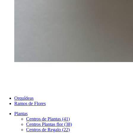
Orquídeas
Ramos de Flores
Plantas
Centros de Plantas (41)
Centros Plantas flor (38)
Centros de Regalo (22)