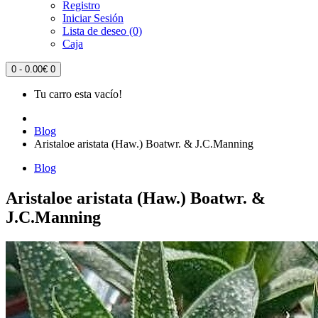
Registro
Iniciar Sesión
Lista de deseo (0)
Caja
0 - 0.00€
0
Tu carro esta vacío!
Blog
Aristaloe aristata (Haw.) Boatwr. & J.C.Manning
Blog
Aristaloe aristata (Haw.) Boatwr. &
J.C.Manning