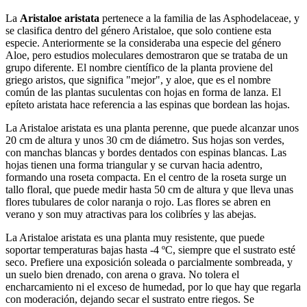
La
Aristaloe aristata
pertenece a la familia de las Asphodelaceae, y
se clasifica dentro del género Aristaloe, que solo contiene esta
especie. Anteriormente se la consideraba una especie del género
Aloe, pero estudios moleculares demostraron que se trataba de un
grupo diferente. El nombre científico de la planta proviene del
griego aristos, que significa "mejor", y aloe, que es el nombre
común de las plantas suculentas con hojas en forma de lanza. El
epíteto aristata hace referencia a las espinas que bordean las hojas.
La Aristaloe aristata es una planta perenne, que puede alcanzar unos
20 cm de altura y unos 30 cm de diámetro. Sus hojas son verdes,
con manchas blancas y bordes dentados con espinas blancas. Las
hojas tienen una forma triangular y se curvan hacia adentro,
formando una roseta compacta. En el centro de la roseta surge un
tallo floral, que puede medir hasta 50 cm de altura y que lleva unas
flores tubulares de color naranja o rojo. Las flores se abren en
verano y son muy atractivas para los colibríes y las abejas.
La Aristaloe aristata es una planta muy resistente, que puede
soportar temperaturas bajas hasta -4 ºC, siempre que el sustrato esté
seco. Prefiere una exposición soleada o parcialmente sombreada, y
un suelo bien drenado, con arena o grava. No tolera el
encharcamiento ni el exceso de humedad, por lo que hay que regarla
con moderación, dejando secar el sustrato entre riegos. Se