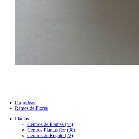
Orquídeas
Ramos de Flores
Plantas
Centros de Plantas (41)
Centros Plantas flor (38)
Centros de Regalo (22)