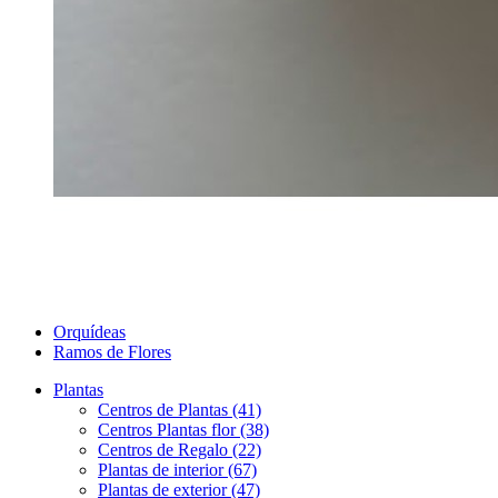
Orquídeas
Ramos de Flores
Plantas
Centros de Plantas (41)
Centros Plantas flor (38)
Centros de Regalo (22)
Plantas de interior (67)
Plantas de exterior (47)