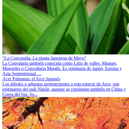
“La Convaralia: La planta Japonesa de Mayo”
La Convalaria también conocida como Lirio de valles, Muguet,
Muguetes o Convallaria Majalis. Es originaria de Japón, Europa y
Asia Septentrional. ...
Acer Palmatun: el Arce Japonés
Los árboles o arbustos pertenecientes a esta especie de Arce, son
originarios del país Nipón, aunque se consiguen también en China y
Corea del Sur. So...