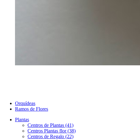
Orquídeas
Ramos de Flores
Plantas
Centros de Plantas (41)
Centros Plantas flor (38)
Centros de Regalo (22)