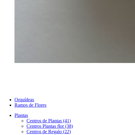
Orquídeas
Ramos de Flores
Plantas
Centros de Plantas (41)
Centros Plantas flor (38)
Centros de Regalo (22)