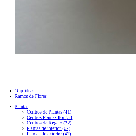
Orquídeas
Ramos de Flores
Plantas
Centros de Plantas (41)
Centros Plantas flor (38)
Centros de Regalo (22)
Plantas de interior (67)
Plantas de exterior (47)