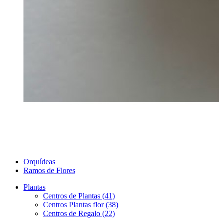
Orquídeas
Ramos de Flores
Plantas
Centros de Plantas (41)
Centros Plantas flor (38)
Centros de Regalo (22)