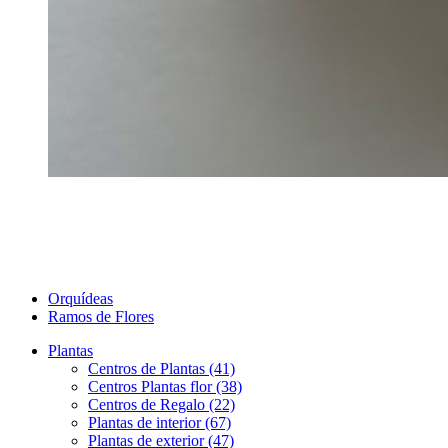
Orquídeas
Ramos de Flores
Plantas
Centros de Plantas (41)
Centros Plantas flor (38)
Centros de Regalo (22)
Plantas de interior (67)
Plantas de exterior (47)