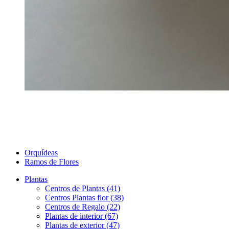
Orquídeas
Ramos de Flores
Plantas
Centros de Plantas (41)
Centros Plantas flor (38)
Centros de Regalo (22)
Plantas de interior (67)
Plantas de exterior (47)